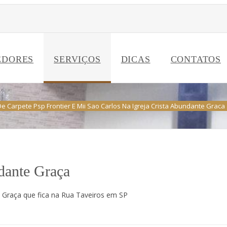
EDORES
SERVIÇOS
DICAS
CONTATOS
De Carpete Psp Frontier E Mii Sao Carlos Na Igreja Crista Abundante Graca
ndante Graça
e Graça que fica na Rua Taveiros em SP