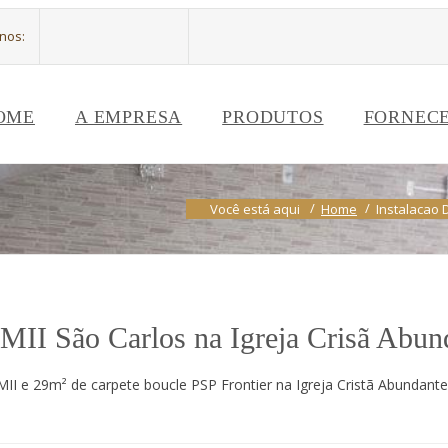
-nos:
OME
A EMPRESA
PRODUTOS
FORNEC
Você está aqui
Home
Instalacao 
e MII São Carlos na Igreja Crisã Abu
MII e 29m² de carpete boucle PSP Frontier na Igreja Cristã Abundant