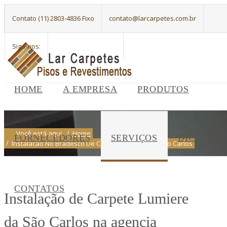
Contato (11) 2803-4836 Fixo
contato@larcarpetes.com.br
Siga-nos:
HOME
A EMPRESA
PRODUTOS
Você está aqui
Home
FORNECEDORES
SERVIÇOS
DICAS
Instalacao No Bradesco De Carpete Lumiere Da Sao Carlos
CONTATOS
Instalação de Carpete Lumiere
da São Carlos na agencia