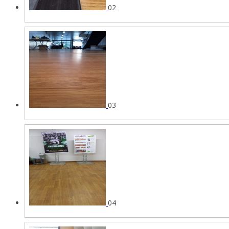
02
03
04