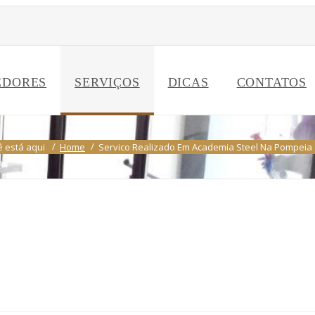
EDORES
SERVIÇOS
DICAS
CONTATOS
 está aqui
Home
Servico Realizado Em Academia Steel Na Pompeia