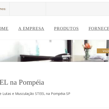
-nos:
OME
A EMPRESA
PRODUTOS
FORNEC
Você
EEL na Pompéia
a de Lutas e Musculação STEEL na Pompéia-SP