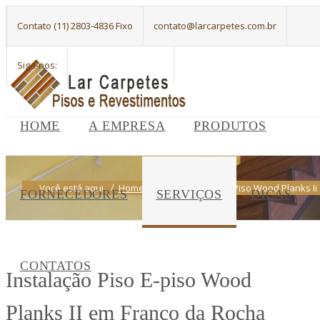
Contato (11) 2803-4836 Fixo
contato@larcarpetes.com.br
Siga-nos:
HOME
A EMPRESA
PRODUTOS
Você está aqui
Home
Instalacao Piso E Piso Wood Planks Ii
FORNECEDORES
SERVIÇOS
DICAS
CONTATOS
Instalação Piso E-piso Wood
Planks II em Franco da Rocha