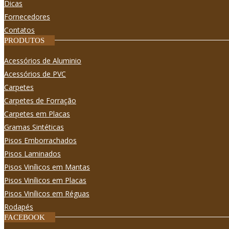
Dicas
Fornecedores
Contatos
PRODUTOS
Acessórios de Aluminio
Acessórios de PVC
Carpetes
Carpetes de Forração
Carpetes em Placas
Gramas Sintéticas
Pisos Emborrachados
Pisos Laminados
Pisos Viní­licos em Mantas
Pisos Viní­licos em Placas
Pisos Viní­licos em Réguas
Rodapés
FACEBOOK