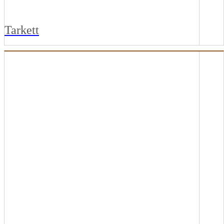
Tarkett
AMBIENTA CLICK
AMBIENTA MAKE IT
AMBIENTA SÉRIES EVOLVE
AMBIENTA SÉRIES SPEC
AMBIENTA STUDIO DESIGN
AMBIENTA STUDIO DESIGN XL
AMBIENTA STUDIO TEXTILE
ESSENCE CLICK
ESSENCE HERITAGE