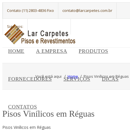
Contato (11) 2803-4836 Fixo
contato@larcarpetes.com.br
Siga-nos:
HOME
A EMPRESA
PRODUTOS
Você está aqui
Home
Pisos Viní­licos em Réguas
FORNECEDORES
SERVIÇOS
DICAS
CONTATOS
Pisos Viní­licos em Réguas
Pisos Vinílicos em Réguas