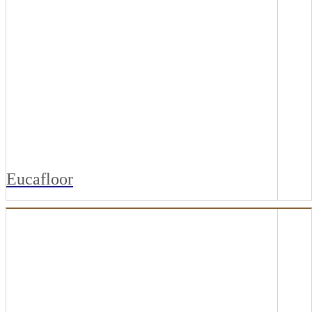
ART
ATELIER (SPC)
CITY
IDEA
URBAN
Eucafloor
BASIC
WORKING