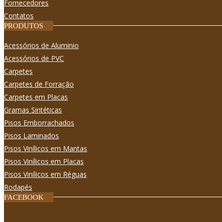
Fornecedores
Contatos
PRODUTOS
Acessórios de Aluminio
Acessórios de PVC
Carpetes
Carpetes de Forração
Carpetes em Placas
Gramas Sintéticas
Pisos Emborrachados
Pisos Laminados
Pisos Viní­licos em Mantas
Pisos Viní­licos em Placas
Pisos Viní­licos em Réguas
Rodapés
FACEBOOK