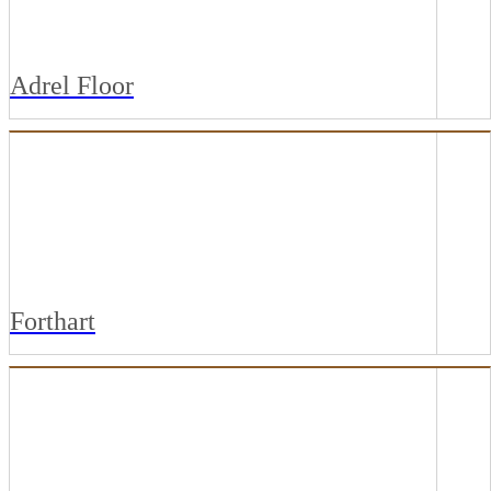
Adrel Floor
ADREL COLADO - COMERCIAL
ADREL COLADO - RESIDENCIAL
Forthart
FORTHART WOOD HOME
FORTHART WOOD OFFICE