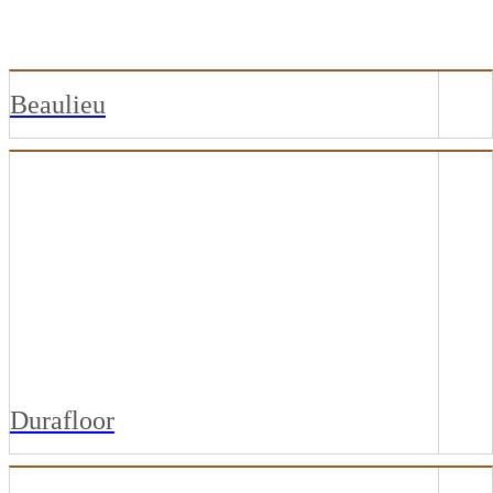
Beaulieu
CASTILLA
HERCULES
ROCKY
STRATA
Durafloor