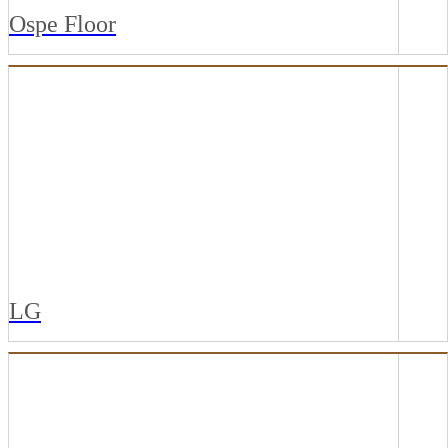
Ospe Floor
OSPE 3MM COLADO
OSPE 4MM CLICADO
OSPE VINYL 2MM
PISO VINILICO OSPE CLICK 5MM
LG
SUPERFLEX RÉGUAS
SUPERLIFE RÉGUAS