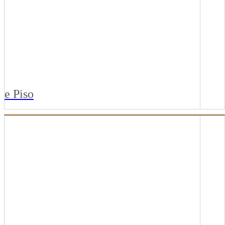
ESSENCE HIT
INJOY
SQUARE SET
e Piso
E-PRATIK
ECOCLICK
ECOCONTRACT
ECOCORP
ECOHOME
WOOD PLANKS II