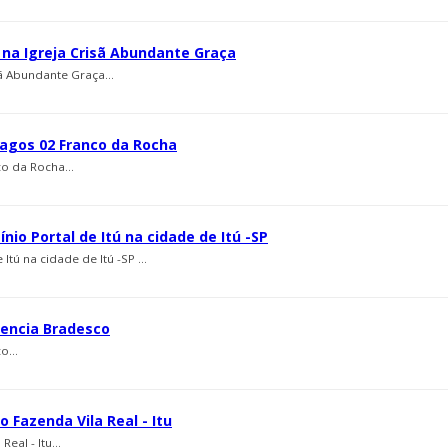
s na Igreja Crisã Abundante Graça
sã Abundante Graça...
lagos 02 Franco da Rocha
o da Rocha...
nio Portal de Itú na cidade de Itú -SP
tú na cidade de Itú -SP ...
gencia Bradesco
o...
Fazenda Vila Real - Itu
al - Itu...