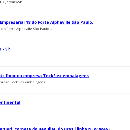
, Jardins-SP...
mpresarial 18 do Forte Alphaville São Paulo.
do Forte Alphaville São Paulo....
 - SP
entic floor na empresa TeckFlex embalagens
empresa TeckFlex embalagens...
ontinental
rueri, carpete da Beaulieu do Brasil linha NEW WAVE