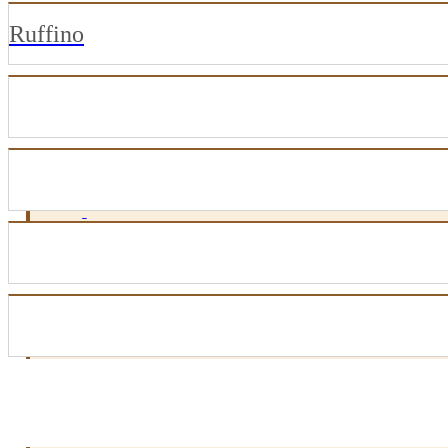
Ruffino
RODAPÉS POLIESTIRENO LINHA VERSATILE
CORDÃ DE NYLON
RODAPÉS EM MDF