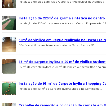
Instalação de piso Laminado OspeFloor HightGloss na Alameda ITU
Instalação de 220m² de grama sintética no Centro E
Instalação de 220m² de grama sintética no Centro Empresarial 18 
50m² de vinílico em Régua realizado na Oscar Freire
50m² de vinílico em Régua realizado na Oscar Freire - SP...
35 m² de carpete Inylbra e 20 m² de viní­lico Auth
35 m² de carpete Inylbra e 20 m² de viní­lico Authentic floor na 
Instalação de 93 m² de Carpete Inylbra Shopping C
Instalação de 93 m² de Carpete Inylbra Shopping Continental...
Trabalho de remoção e colocação de carpete em Ba