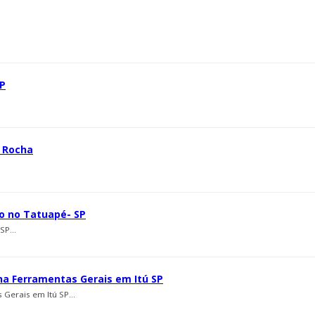
SP
a Rocha
to no Tatuapé- SP
SP...
 na Ferramentas Gerais em Itú SP
 Gerais em Itú SP...