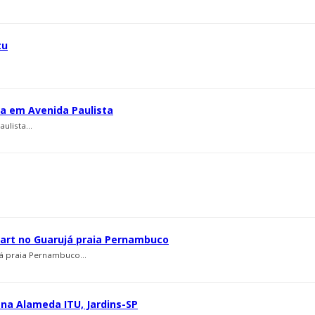
tu
ca em Avenida Paulista
ulista...
mart no Guarujá praia Pernambuco
á praia Pernambuco...
 na Alameda ITU, Jardins-SP