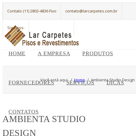
Contato (11) 2803-4836 Fixo
contato@larcarpetes.com.br
Siga-nos:
HOME
A EMPRESA
PRODUTOS
Você está aqui
Home
Ambienta Studio Design
FORNECEDORES
SERVIÇOS
DICAS
CONTATOS
AMBIENTA STUDIO
DESIGN