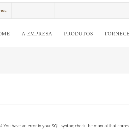
-nos:
OME
A EMPRESA
PRODUTOS
FORNEC
64 You have an error in your SQL syntax; check the manual that corre