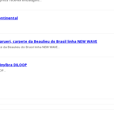
empresa TeckFlex embalagens...
ontinental
rueri, carpete da Beaulieu do Brasil linha NEW WAVE
 da Beaulieu do Brasil linha NEW WAVE...
Inylbra DILOOP
P...