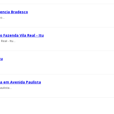
gencia Bradesco
o...
Fazenda Vila Real - Itu
al - Itu...
tu
ca em Avenida Paulista
ulista...