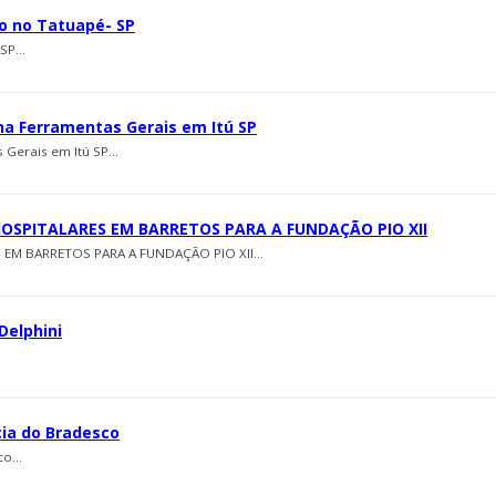
to no Tatuapé- SP
SP...
 na Ferramentas Gerais em Itú SP
 Gerais em Itú SP...
HOSPITALARES EM BARRETOS PARA A FUNDAÇÃO PIO XII
EM BARRETOS PARA A FUNDAÇÃO PIO XII...
Delphini
cia do Bradesco
o...