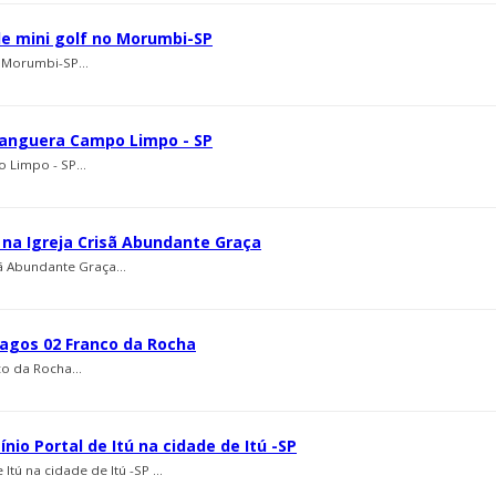
e mini golf no Morumbi-SP
 Morumbi-SP...
nhanguera Campo Limpo - SP
 Limpo - SP...
s na Igreja Crisã Abundante Graça
sã Abundante Graça...
lagos 02 Franco da Rocha
o da Rocha...
nio Portal de Itú na cidade de Itú -SP
tú na cidade de Itú -SP ...