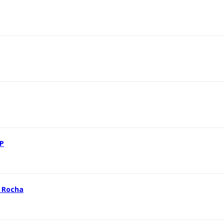
SP
a Rocha