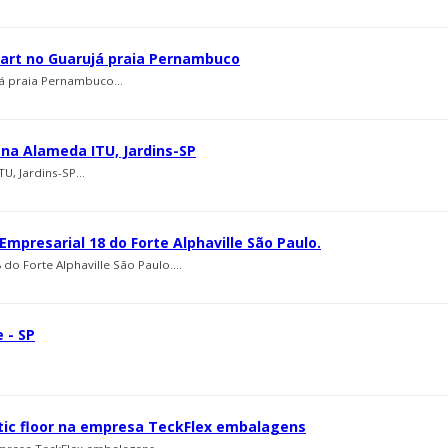
mart no Guarujá praia Pernambuco
á praia Pernambuco...
 na Alameda ITU, Jardins-SP
, Jardins-SP...
mpresarial 18 do Forte Alphaville São Paulo.
do Forte Alphaville São Paulo....
 - SP
entic floor na empresa TeckFlex embalagens