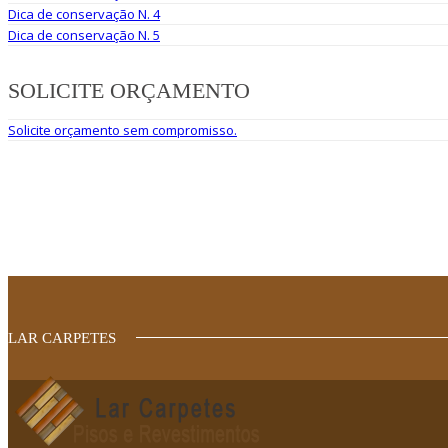
Dica de conservação N. 4
Dica de conservação N. 5
SOLICITE ORÇAMENTO
Solicite orçamento sem compromisso.
LAR CARPETES